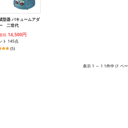
成型器 バキュームアダ
ー 二世代
14,500円
価格
ト 145点
(5)
表示 1 ～ 1 1件中 (1 ペ