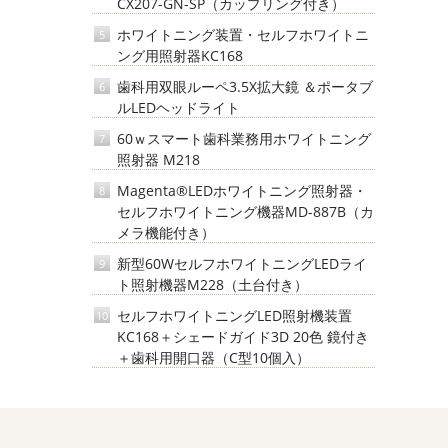
CX207-GN-SP（カップリング付き）
ホワイトニング装置・セルフホワイトニ
5
ング用照射器KC168
歯科用双眼ルーペ3.5X拡大鏡 ＆ポータブ
6
ルLEDヘッドライト
60ｗスマート歯科業務用ホワイトニング
7
照射器 M218
Magenta®LEDホワイトニング照射器・
8
セルフホワイトニング機器MD-887B（カ
メラ機能付き）
新型60WセルフホワイトニングLEDライ
9
ト照射機器M228（土台付き）
セルフホワイトニングLED照射機装置
10
KC168＋シェードガイド3D 20色 鏡付き
＋歯科用開口器（C型10個入）