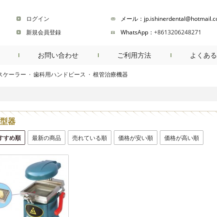
ログイン
メール：jp.ishinerdental@hotmail.
新規会員登録
WhatsApp：
+8613206248271
お問い合わせ
ご利用方法
よくある
スケーラー
·
歯科用ハンドピース
·
根管治療機器
商品検索
型器
すすめ順
最新の商品
売れている順
価格が安い順
価格が高い順