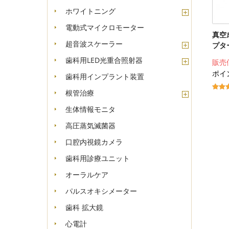
ホワイトニング
電動式マイクロモーター
真空
超音波スケーラー
プタ
歯科用LED光重合照射器
販売
ポイン
歯科用インプラント装置
根管治療
生体情報モニタ
高圧蒸気滅菌器
口腔内視鏡カメラ
歯科用診療ユニット
オーラルケア
パルスオキシメーター
歯科 拡大鏡
心電計