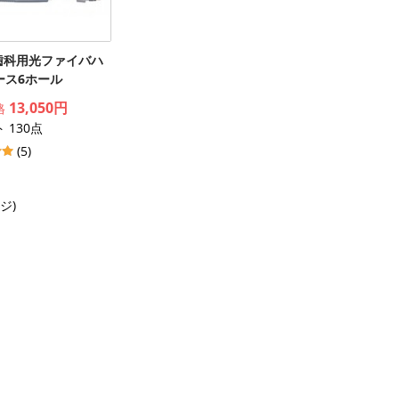
®歯科用光ファイバハ
ース6ホール
13,050円
格
 130点
(5)
ージ)