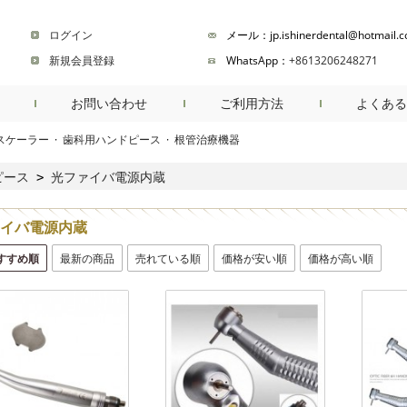
ログイン
メール：jp.ishinerdental@hotmail.
新規会員登録
WhatsApp：
+8613206248271
お問い合わせ
ご利用方法
よくある
スケーラー
·
歯科用ハンドピース
·
根管治療機器
商品検索
ピース
光ファイバ電源内蔵
>
イバ電源内蔵
すすめ順
最新の商品
売れている順
価格が安い順
価格が高い順