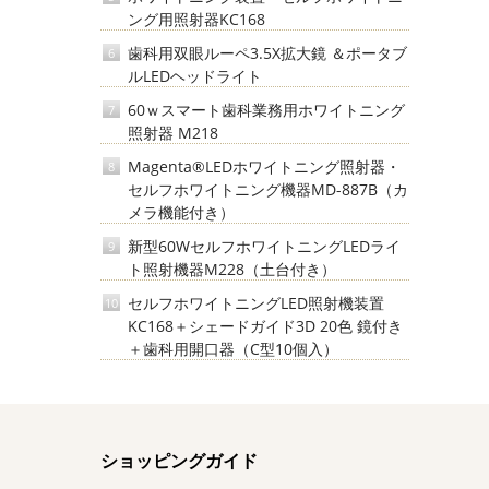
ング用照射器KC168
歯科用双眼ルーペ3.5X拡大鏡 ＆ポータブ
6
ルLEDヘッドライト
60ｗスマート歯科業務用ホワイトニング
7
照射器 M218
Magenta®LEDホワイトニング照射器・
8
セルフホワイトニング機器MD-887B（カ
メラ機能付き）
新型60WセルフホワイトニングLEDライ
9
ト照射機器M228（土台付き）
セルフホワイトニングLED照射機装置
10
KC168＋シェードガイド3D 20色 鏡付き
＋歯科用開口器（C型10個入）
ショッピングガイド