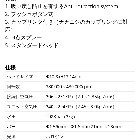
1. 吸い戻し防止を有するAnti-retraction system
2. プッシュボタン式
3. カップリング付き（ナカニシのカップリングに対
応）
4. 3点スプレー
5. スタンダードヘッド
仕様
ヘッドサイズ
Φ10.8xH13.14mm
回転数
380,000～430,000rpm
接続口空気圧
206～231KPa（2.1～2.35kgf/cm²）
ユニット空気圧
240～294KPa（2.45～3.0kgf/cm²）
水圧
198Kpa（2kg）
バー
Φ1.59mm～Φ1.6mmx21mm～23mm
光源
ハロゲン