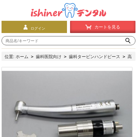
カートを見る
ログイン
位置:
ホーム
歯科医院向け
歯科タービンハンドピース
高
>
>
>
速ハンドピース
プッシュボタン式
Being®歯科用エアータ
>
>
ービンLotus-303PBQ-N（LEDライト付き、NSK交換、カップリン
グ付き）