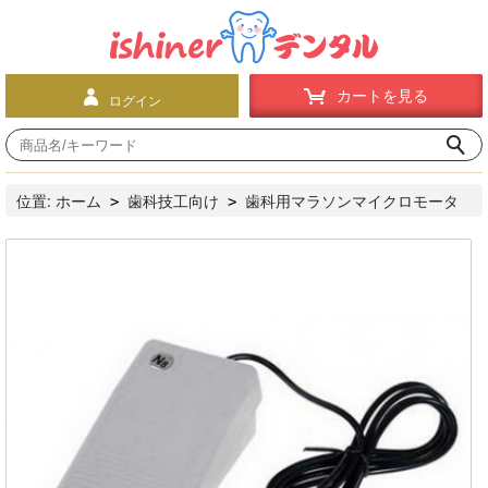
カートを見る
ログイン
位置:
ホーム
歯科技工向け
歯科用マラソンマイクロモータ
>
>
ー
マイクロモータマシン
マイクロ・モーター（N8）S03専
>
>
門用のフットペダル