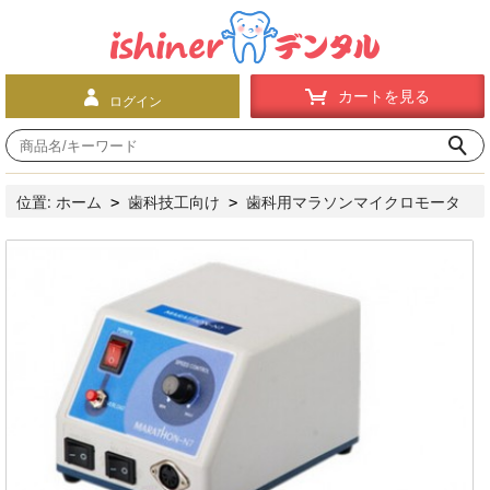
カートを見る
ログイン
位置:
ホーム
歯科技工向け
歯科用マラソンマイクロモータ
>
>
ー
マイクロモータマシン
マラソンマイクロ・モーター
>
>
（N7S）S04コントラ＋ストレートハンドピース付き