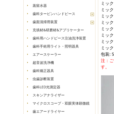
ミックス
蒸留水器
ミックス
歯科タービンハンドピース
ミックス
歯面清掃用装置
ミックス
ミックス
充填材&研磨材&アプリケーター
ミックス 
歯科用ハンドピース注油洗浄装置
ミックス 
歯科手術用ライト・照明器具
ミックス 
包装: 
エアースケーラー
注：ご
超音波洗浄機
す。
歯科矯正器具
虫歯診断装置
歯科LED光測定器
スキンアナライザー
マイクロスコープ・双眼実体顕微鏡
歯エアードライヤー