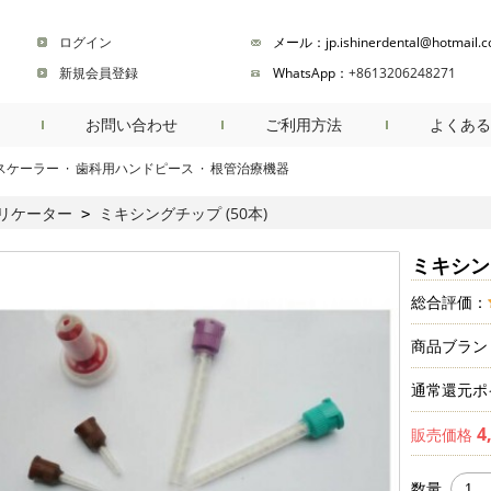
ログイン
メール：jp.ishinerdental@hotmail.
新規会員登録
WhatsApp：
+8613206248271
お問い合わせ
ご利用方法
よくある
スケーラー
·
歯科用ハンドピース
·
根管治療機器
商品検索
リケーター
ミキシングチップ (50本)
>
ミキシング
総合評価：
商品ブラン
通常還元ポ
4
販売価格
数量