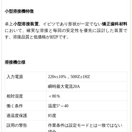
小型溶接機特徴
卓上
小型溶接装置
。イビツであり形状が一定でない
矯正歯科材料
において、確実な溶接と毎回の安定性を優先に設計した装置で
す。溶接品質と低価格が好評です。
溶接機仕様
入力電源
220v±10%，
50HZ±1HZ
瞬時最大電流20A
相対湿度
＜80％
働く条件
温度5°～40
過温度保護
85度
誤用の警告
作業条件は設定モードとは一致ではない
場合