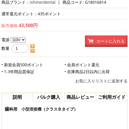
商品ブランド：
ishinerdental
|
商品コード: G18016814
通常還元ポイント：435ポイント
43,500円
販売価格
電源
カートに入れる
数量
• 新規会員500ポイント
• 会員ポイント還元
• 1-3年間品質保証
• 在庫商品2日以内に出荷
お気に入りリストに追加する
説明
バルク購入
商品レビュー
ご利用ガイド
歯
科用
小型溶接機
（クラスＢタイプ）