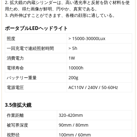
拡大鏡の内蔵シリンダーは、高い透光率と反射を防ぐ材料を使
用ため、得た画像が鮮明、円やか、真実である。
内外伸ばすことができます、各種の顔形に適している。
ポータブルLEDヘッドライト
照度
> 15000-30000Lux
一回充電で連続照射時間
> 5h
消費電力
1W
電球寿命
10000h
バッテリー重量
200g
電源電圧
AC110V / 240V / 50-60Hz
3.5倍拡大鏡
作業距離
320-420mm
被写界深度
90mm / 80mm
視野径
100mm / 60mm