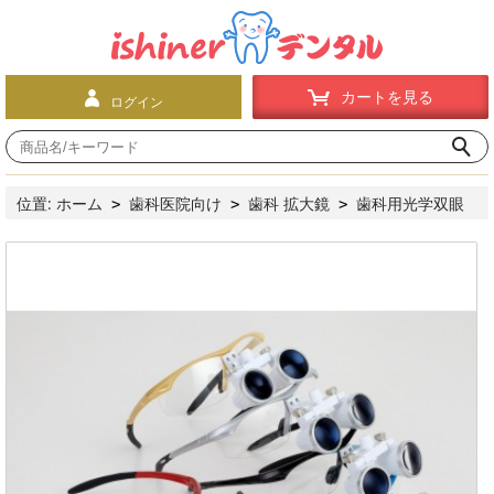
カートを見る
ログイン
位置:
ホーム
歯科医院向け
歯科 拡大鏡
歯科用光学双眼
>
>
>
ルーペ3.5倍拡大鏡＆LEDヘッドライト