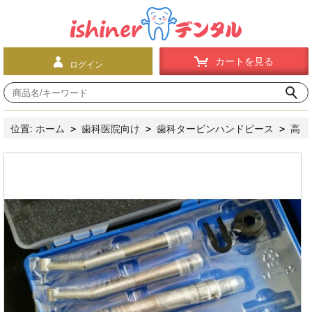
カートを見る
ログイン
位置:
ホーム
歯科医院向け
歯科タービンハンドピース
高
>
>
>
速ハンドピース
歯科用高速レンチタイプハンドピースと低速コ
>
ントラアングルセット