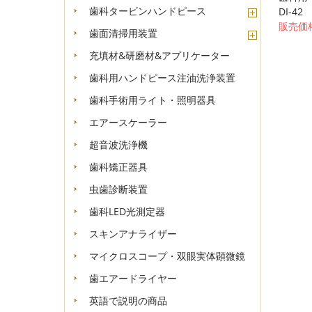
歯科タービンハンドピース
DI-42
販売価格
歯面清掃用装置
充填材&研磨材&アプリケーター
歯科用ハンドピース注油洗浄装置
歯科手術用ライト・照明器具
エアースケーラー
超音波洗浄機
歯科矯正器具
虫歯診断装置
歯科LED光測定器
スキンアナライザー
マイクロスコープ・双眼実体顕微鏡
歯エアードライヤー
英語で説明の商品