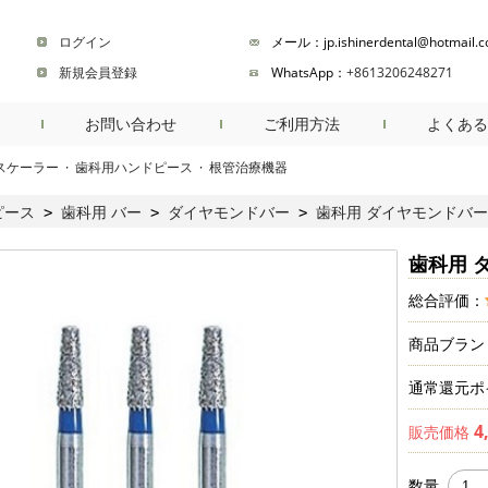
ログイン
メール：jp.ishinerdental@hotmail.
新規会員登録
WhatsApp：
+8613206248271
お問い合わせ
ご利用方法
よくある
スケーラー
·
歯科用ハンドピース
·
根管治療機器
商品検索
ピース
歯科用 バー
ダイヤモンドバー
歯科用 ダイヤモンドバー FG
>
>
>
歯科用 ダ
総合評価：
商品ブラン
通常還元ポ
4
販売価格
数量