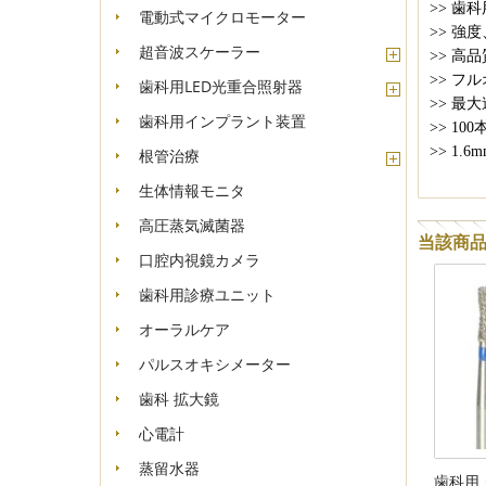
>>
歯科
電動式マイクロモーター
>>
強度
超音波スケーラー
>>
高品
>>
フル
歯科用LED光重合照射器
>>
最大速
歯科用インプラント装置
>>
100
>>
1.6
根管治療
生体情報モニタ
高圧蒸気滅菌器
当該商
口腔内視鏡カメラ
歯科用診療ユニット
オーラルケア
パルスオキシメーター
歯科 拡大鏡
心電計
蒸留水器
歯科用 