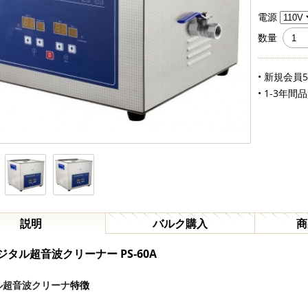
電源
数量
• 新規会員
• 1-3年間
説明
バルク購入
商
ジタル
超音波クリーナー
PS-
60
A
ル超音波クリーナ
特徴