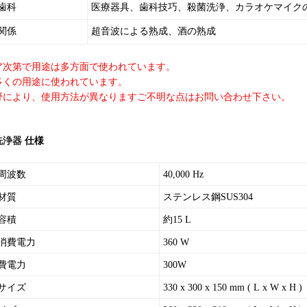
歯科
医療器具、歯科技巧、殺菌洗浄、カラオケマイク
関係
超音波による熟成、酒の熟成
ア次第で用途は多方面で使われています。
多くの用途に使われています。
野により、使用方法が異なりますご不明な点はお問い合わせ下さい。
洗浄器
仕様
周波数
40,000 Hz
材質
ステンレス鋼SUS304
容積
約15 L
消費電力
360
W
費電力
300W
サイズ
330 x 300 x 150 mm ( L x W x H )