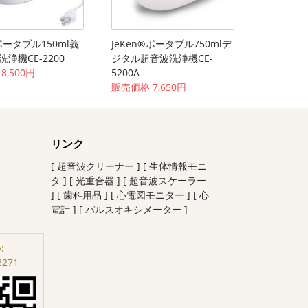
®ポータブル150ml義
JeKen®ポータブル750mlデ
浄機CE-2200
ジタル超音波洗浄機CE-
8,500円
5200A
販売価格 7,650円
リンク
[ 超音波クリーナー ]
[ 生体情報モニ
タ ]
[ 光重合器 ]
[ 超音波スケーラー
]
[ 歯科用品 ]
[ 心電図モニター ]
[ 心
電計 ]
[ パルスオキシメーター ]
:
8271