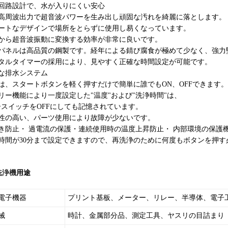
回路設計で、水が入りにくい安心
高周波出力で超音波パワーを生み出し頑固な汚れを綺麗に落とします。
ートなデザインで場所をとらずに使用し易くなっています。
から超音波振動に変換する効率が非常に良いです。
パネルは高品質の鋼製です。経年による錆び腐食が極めて少なく、強力
タルタイマーの採用により、見やすく正確な時間設定が可能です。
な排水システム
は、スタートボタンを軽く押すだけで簡単に誰でもON、OFFできます。
リー機能により一度設定した"温度"および"洗浄時間"は、
スイッチをOFFにしても記憶されています。
性の高い、パーツ使用により故障が少ないです。
き防止・ 過電流の保護・連続使用時の温度上昇防止・ 内部環境の保護
時間が30分まで設定できますので、再洗浄のために何度もボタンを押す
洗浄機
用途
電子機器
プリント基板、メーター、リレー、半導体、電子
械
時計、金属部分品、測定工具、ヤスリの目詰まり