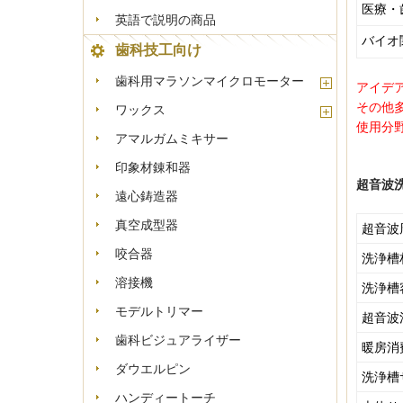
医療・
英語で説明の商品
バイオ
歯科技工向け
歯科用マラソンマイクロモーター
アイデ
ワックス
その他
使用分
アマルガムミキサー
印象材錬和器
超音波
遠心鋳造器
真空成型器
超音波
咬合器
洗浄槽
溶接機
洗浄槽
モデルトリマー
超音波
歯科ビジュアライザー
暖房消
ダウエルピン
洗浄槽
ハンディートーチ