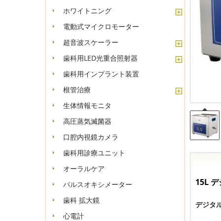
ホワイトニング
+
電動式マイクロモーター
-
超音波スケーラー
歯科用LED光重合照射器
歯科用インプラント装置
根管治療
生体情報モニタ
高圧蒸気滅菌器
口腔内視鏡カメラ
歯科用診療ユニット
オーラルケア
15
L
デ
パルスオキシメーター
歯科 拡大鏡
デジタ
心電計