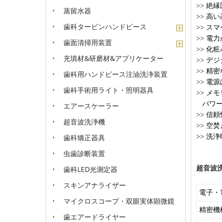
>>
絶縁
蒸留水器
>>
高い
歯科タービンハンドピース
>>
スマ
>>
電力
歯面清掃用装置
>>
化粧
充填材&研磨材&アプリケーター
>>
デジ
>>
精密
歯科用ハンドピース注油洗浄装置
>>
電源
歯科手術用ライト・照明器具
>>
メモ
パワー
エアースケーラー
>>
信頼
超音波洗浄機
>>
空焚
歯科矯正器具
>>
洗浄
虫歯診断装置
歯科LED光測定器
超音波
スキンアナライザー
電子・
マイクロスコープ・双眼実体顕微鏡
精密機
歯エアードライヤー