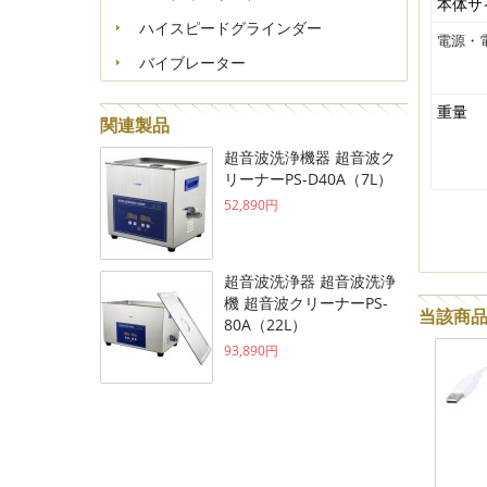
本体サ
ハイスピードグラインダー
電源・
バイブレーター
重量
関連製品
超音波洗浄機器 超音波ク
リーナーPS-D40A（7L）
52,890円
超音波洗浄器 超音波洗浄
機 超音波クリーナーPS-
当該商
80A（22L）
93,890円