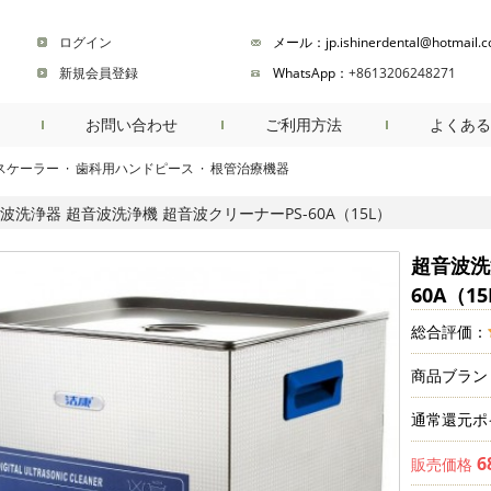
ログイン
メール：jp.ishinerdental@hotmail.
新規会員登録
WhatsApp：
+8613206248271
お問い合わせ
ご利用方法
よくある
スケーラー
·
歯科用ハンドピース
·
根管治療機器
商品検索
波洗浄器 超音波洗浄機 超音波クリーナーPS-60A（15L）
超音波洗
60A（1
総合評価：
商品ブラン
通常還元ポ
6
販売価格