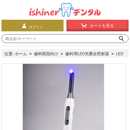
カートを見る
ログイン
位置:
ホーム
歯科医院向け
歯科用LED光重合照射器
LED
>
>
>
ライト光重合照射器
光重合照射器無線(ワイヤレス）
3H®
>
>
7W歯科LED光重合照射器X-lite 4 (2000mW/cm²)