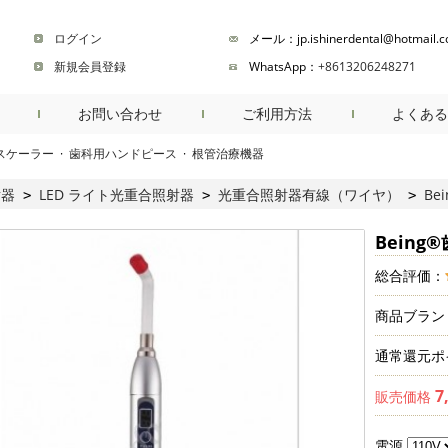
ログイン
メール：jp.ishinerdental@hotmail.
新規会員登録
WhatsApp：
+8613206248271
お問い合わせ
ご利用方法
よくある
スケーラー
·
歯科用ハンドピース
·
根管治療機器
商品検索
射器
LED ライト光重合照射器
光重合照射器有線（ワイヤ）
Be
>
>
>
Being
総合評価：
商品ブラン
通常還元ポ
7
販売価格
電源