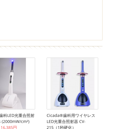
W歯科LED光重合照射
Cicada®歯科用ワイヤレス
 4 (2000mW/cm²)
LED光重合照射器 CV-
16,385円
215（1秒硬化）