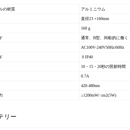
ルの材質
アルミニウム
直径23 ×160mm
160 g
ード
通常、B型、间歇的に働く
AC100V-240V50Hz/60Hz
ド
ⅡIP40
10・15・20秒の照射時間
0.7A
420-480nm
力
≥1200mW/ cm2(5W)
テリー