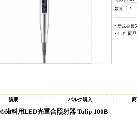
数量
• 新規会員
• 1-3年間
説明
バルク購入
商
ng®歯科用LED光重合照射器 Tulip 100B