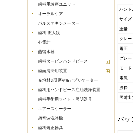
歯科用診療ユニット
ハンド
オーラルケア
サイズ
パルスオキシメーター
重量
歯科 拡大鏡
グレ
心電計
電圧
蒸留水器
グレー
歯科タービンハンドピース
モード
歯面清掃用装置
電流
充填材&研磨材&アプリケーター
波長
歯科用ハンドピース注油洗浄装置
照射出
歯科手術用ライト・照明器具
エアースケーラー
超音波洗浄機
バッ
歯科矯正器具