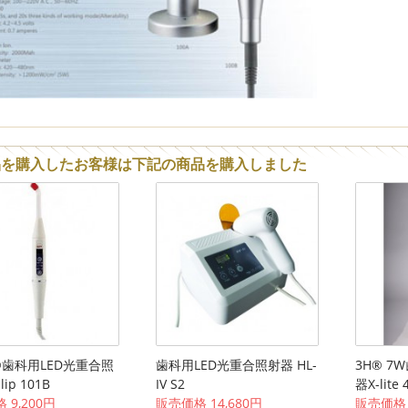
品を購入したお客様は下記の商品を購入しました
g®歯科用LED光重合照
歯科用LED光重合照射器 HL-
3H® 7
ip 101B
IV S2
器X-lite
 9,200円
販売価格 14,680円
販売価格 