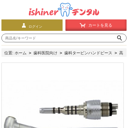
カートを見る
ログイン
位置:
ホーム
歯科医院向け
歯科タービンハンドピース
高
>
>
>
速ハンドピース
プッシュボタン式
COXO®歯科用ライト付
>
>
きタービンCX207-GK-SP（KAVOと互換、カップリング付き）