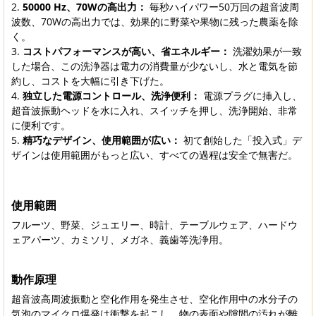
50000 Hz、70Wの高出力：
毎秒ハイパワー50万回の超音波周
波数、70Wの高出力では、効果的に野菜や果物に残った農薬を除
く。
コストパフォーマンスが高い、省エネルギー：
洗濯効果が一致
した場合、この洗浄器は電力の消費量が少ないし、水と電気を節
約し、コストを大幅に引き下げた。
独立した電源コントロール、洗浄便利：
電源プラグに挿入し、
超音波振動ヘッドを水に入れ、スイッチを押し、洗浄開始、非常
に便利です。
精巧なデザイン、使用範囲が広い：
初て創始した「投入式」デ
ザインは使用範囲がもっと広い、すべての過程は安全で無害だ。
使用範囲
フルーツ、野菜、ジュエリー、時計、テーブルウェア、ハードウ
ェアパーツ、カミソリ、メガネ、義歯等洗浄用。
動作原理
超音波高周波振動と空化作用を発生させ、空化作用中の水分子の
気泡のマイクロ爆発は衝撃を起こし、物の表面や隙間の汚れが離