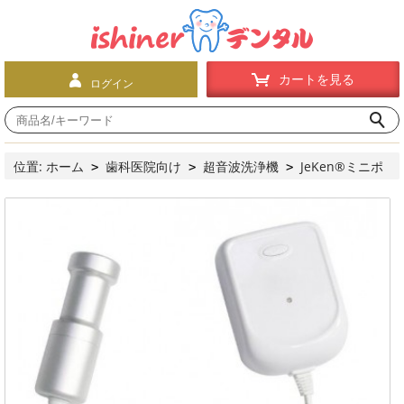
カートを見る
ログイン
位置:
ホーム
歯科医院向け
超音波洗浄機
JeKen®ミニポ
>
>
>
ータブル洗浄器・超音波クリーナーマシンCE-9600