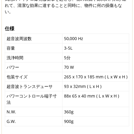
れて、清潔な効果に達することと同時に、物件に何の損傷もな
い。
仕様
超音波周波数
50,000 Hz
容量
3-5L
洗浄時間
5分
パワー
70 W
包装サイズ
265 x 170 x 185 mm ( L x W x H )
超音波トランスデューサ
93 x 32mm ( L x H )
パワーコントロール端子寸
88x 65 x 40 mm ( L x W x H )
法
N.W.
360g
G.W.
900g