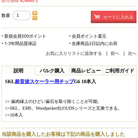
販売価格
数量
カートに入れる
• 新規会員500ポイント
• 会員ポイント還元
• 1-3年間品質保証
• 在庫商品2日以内に出荷
お気に入りリストに追加する
|
前へ
|
次へ
説明
バルク購入
商品レビュー
ご利用ガイド
S
KL
超音波スケーラー用チップ
G6 10本入
>> 歯肉縁上のひどい歯石を取り除くことが可能。
>>SKL、EMS、Woodpecker社のUDSシリーズと互換できる。
>>10本入
当該商品を購入したお客様は下記の商品を購入しました