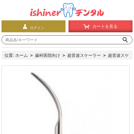
カートを見る
ログイン
位置:
ホーム
歯科医院向け
超音波スケーラー
超音波スケ
>
>
>
ーラー用チップ
SKL超音波スケーラー用 チップG6（10本入）
>