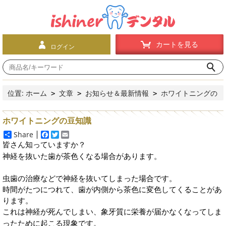
カートを見る
ログイン
位置:
ホーム
文章
お知らせ＆最新情報
ホワイトニングの
>
>
>
豆知識
ホワイトニングの豆知識
Share
F
T
E
a
w
m
皆さん知っていますか？
c
i
a
神経を抜いた歯が茶色くなる
場合があります。
e
t
i
b
t
l
o
e
虫歯の治療などで神経を抜いてしまった場合です。
o
r
時間がたつにつれて、歯が内側から茶色に変色してくることがあ
k
ります。
これは神経が死んでしまい、象牙質に栄養が届かなくなってしま
ったために起こる現象です。