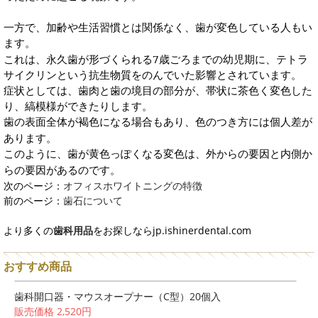
一方で、加齢や生活習慣とは関係なく、歯が変色している人もい
ます。
7
これは、永久歯が形づくられる
歳ごろまでの幼児期に、テトラ
サイクリンという抗生物質をのんでいた影響とされています。
症状としては、歯肉と歯の境目の部分が、帯状に茶色く変色した
り、縞模様ができたりします。
歯の表面全体が褐色になる場合もあり、色のつき方には個人差が
あります。
このように、歯が黄色っぽくなる変色は、外からの要因と内側か
らの要因があるのです。
次のページ：
オフィスホワイトニングの特徴
前のページ：
歯石について
より多くの
歯科用品
をお探しならjp.ishinerdental.com
おすすめ商品
歯科開口器・マウスオープナー（C型）20個入
販売価格 2,520円