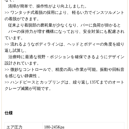
清掃が簡単で、操作性がより向上しました。
>>
ワンタッチ式着脱の採用により、 軽るい力でインスツルメント
の着脱ができます。
従来より着脱部の磨耗量が少なくなり、バーに負荷が掛かると
バーの保持力が増す機構になっており、安全対策にも配慮され
ています。
>>
流れるようなボディラインは、ヘッドとボディーの角度を繰り
返し試算し、
治療時に最適な視野・ポジションを確保できるようにデザイン
設計されています。
>>
微妙なコントロールで、精度の高い作業が可能。振動や回転音
を感じない静粛性 。
>>
ハンドピースとカップリングは、繰り返し135℃までのオート
クレーブ滅菌が可能です。
仕様
エア圧力
180-245Kpa