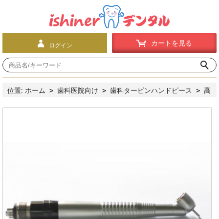
カートを見る
ログイン
位置:
ホーム
歯科医院向け
歯科タービンハンドピース
高
>
>
>
速ハンドピース
プッシュボタン式
歯科用高速ハンドピース
>
>
（カップリング付き）