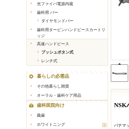
光ファイバ電源内蔵
+
-
歯科用 バー
ダイヤモンドバー
歯科用タービンハンドピースカートリ
ッジ
高速ハンドピース
プッシュボタン式
レンチ式
暮らしの必需品
その他暮らし雑貨
オーラル・歯科ケア用品
N
S
歯科医院向け
義歯
ホワイトニング
パナマ