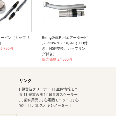
タービン（カップリ
Being®歯科用エアータービ
）
ンLotus-302PBQ-N（LED付
6,750円
き、NSK交換、カップリン
グ付き）
販売価格 24,500円
リンク
[ 超音波クリーナー ]
[ 生体情報モニ
タ ]
[ 光重合器 ]
[ 超音波スケーラー
]
[ 歯科用品 ]
[ 心電図モニター ]
[ 心
電計 ]
[ パルスオキシメーター ]