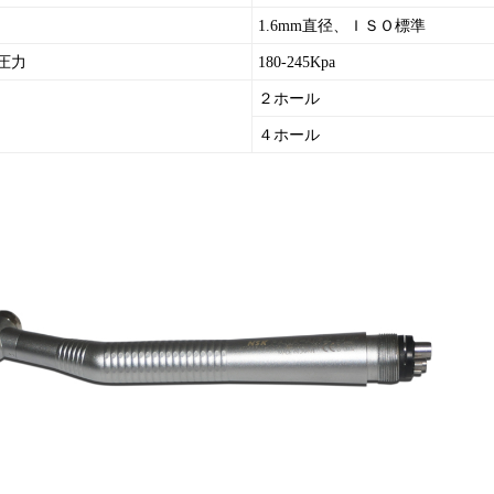
1.6mm直径、ＩＳＯ標準
圧力
180-245Kpa
２
ホール
４ホール