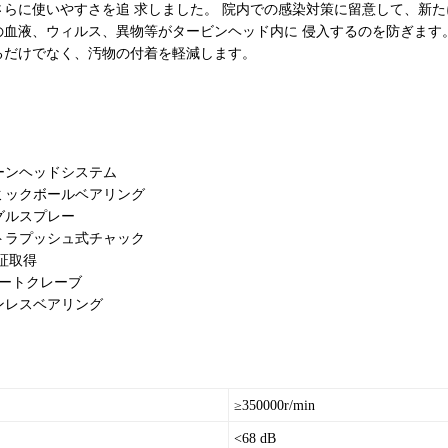
さらに使いやすさを追 求しました。 院内での感染対策に留意して、新
の血液、ウィルス、異物等がタービンヘッド内に 侵入するのを防ぎます
るだけでなく、汚物の付着を軽減します。
リーンヘッドシステム
ラミックボールベアリング
ングルスプレー
ルトラプッシュ式チャック
認証取得
5オートクレーブ
テンレスベアリング
≥350000r/min
<68 dB