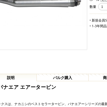
数量
• 新規会員
• 1-3年間
説明
バルク購入
商
Kパナエア エアータービン
ックスは、ナカニシのベストセラータービン、パナエアーシリーズの最