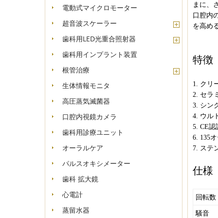
まに、
電動式マイクロモーター
口腔内
超音波スケーラー
を高め
歯科用LED光重合照射器
歯科用インプラント装置
特徴
根管治療
1. ク
生体情報モニタ
2. セ
高圧蒸気滅菌器
3. シ
口腔内視鏡カメラ
4. ウ
5. CE
歯科用診療ユニット
6. 13
オーラルケア
7. ス
パルスオキシメーター
仕様
歯科 拡大鏡
心電計
回転数
蒸留水器
騒音