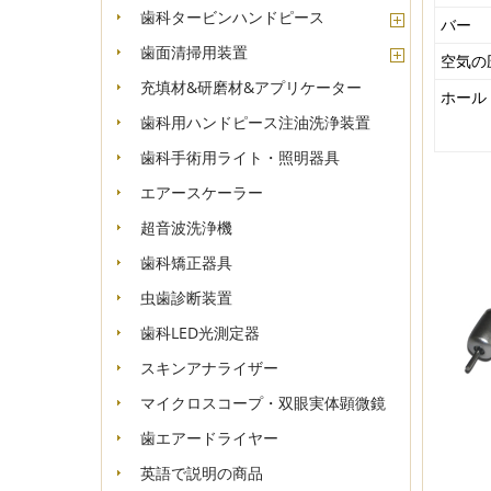
歯科タービンハンドピース
バー
歯面清掃用装置
空気の
充填材&研磨材&アプリケーター
ホール
歯科用ハンドピース注油洗浄装置
歯科手術用ライト・照明器具
エアースケーラー
超音波洗浄機
歯科矯正器具
虫歯診断装置
歯科LED光測定器
スキンアナライザー
マイクロスコープ・双眼実体顕微鏡
歯エアードライヤー
英語で説明の商品