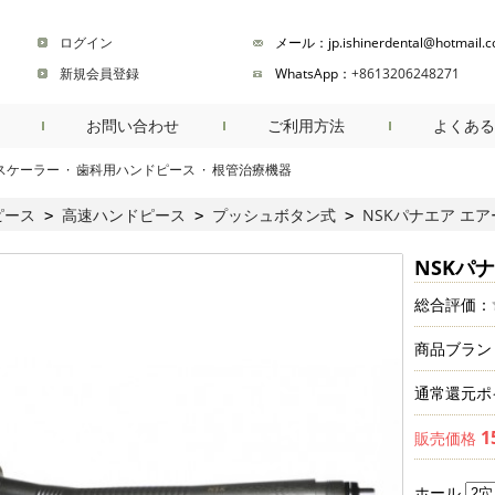
ログイン
メール：jp.ishinerdental@hotmail.
新規会員登録
WhatsApp：
+8613206248271
お問い合わせ
ご利用方法
よくある
スケーラー
·
歯科用ハンドピース
·
根管治療機器
商品検索
ピース
高速ハンドピース
プッシュボタン式
NSKパナエア エ
>
>
>
NSKパ
総合評価：
商品ブラン
通常還元ポ
1
販売価格
ホール