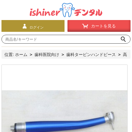
カートを見る
ログイン
位置:
ホーム
歯科医院向け
歯科タービンハンドピース
高
>
>
>
速ハンドピース
プッシュボタン式
Tosi®歯科用高速ハンド
>
>
ピース TX-124SUS LED付き（スタンダードヘッド）