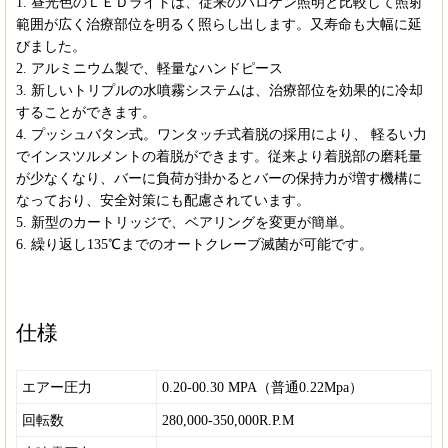
1. 昼光色のＬＥＤライトは、従来のハロゲン照明と比較して照射
範囲が広く治療部位を明るく照らし出します。又寿命も大幅に延
びました。
2. アルミニウム製で、軽量なハンドピース
3. 新しいトリプルの水噴霧システムは、治療部位を効果的に冷却
することができます。
4. プッシュバタン式。ワンタッチ式着脱の採用により、 軽るい力
でインスツルメントの着脱ができます。従来より着脱部の磨耗量
が少なくなり、バーに負荷が掛かるとバーの保持力が増す機構に
なっており、安全対策にも配慮されています。
5. 新型のカートリッジで、ベアリングを変更が簡単。
6. 繰り返し135℃までのオートクレーブ滅菌が可能です。
仕様
エアー圧力
0.20-00.30 MPA（普通0.22Mpa）
回転数
280,000-350,000R.P.M