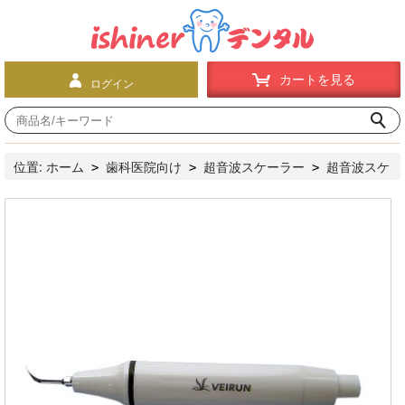
カートを見る
ログイン
位置:
ホーム
歯科医院向け
超音波スケーラー
超音波スケ
>
>
>
ーラーハンドピース
Vrn® 超音波スケーラ用ハンドピース ５件
>
入