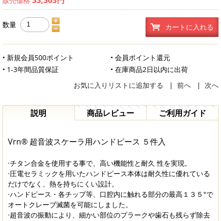
販売価格
数量
カートに入れる
• 新規会員500ポイント
• 会員ポイント還元
• 1-3年間品質保証
• 在庫商品2日以内に出荷
お気に入りリストに追加する
|
前へ
|
次へ
説明
商品レビュー
ご利用ガイド
Vrn® 超音波スケーラ用ハンドピース ５件入
·チタン合金を使用する事で、高い機能性と耐久 性を実現。
·圧電セラミックを用いたハンドピース本体は耐久性に優れている
だけでなく、熱を持ちにくい設計。
·ハンドピース・各チップ等、口腔内に触れる部分の最高１３５°で
オートクレーブ滅菌を可能にしました。
·超音波の振動により、細かい部位のプラークや歯石も残らず除去