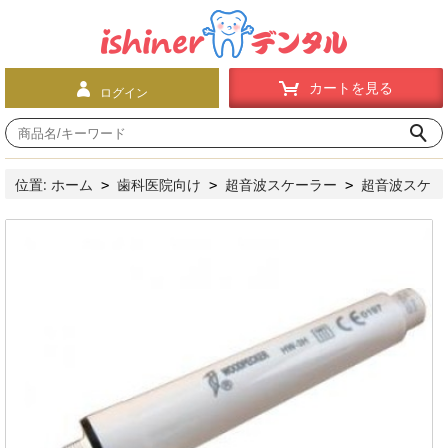
カートを見る
ログイン
位置:
ホーム
歯科医院向け
超音波スケーラー
超音波スケ
>
>
>
ーラーハンドピース
Woodpecker® 超音波スケーラー用ハンド
>
ピース UDS(EMSと交換）