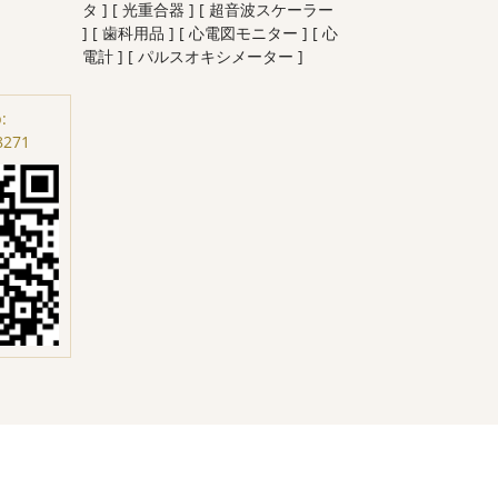
タ ]
[ 光重合器 ]
[ 超音波スケーラー
]
[ 歯科用品 ]
[ 心電図モニター ]
[ 心
電計 ]
[ パルスオキシメーター ]
:
8271