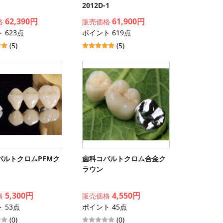
2012D-1
62,390円
61,900円
格
販売価格
 623点
ポイント 619点
(5)
(5)
バルトクロムPFMク
歯科コバルトクロム合金ク
ラウン
5,300円
4,550円
格
販売価格
 53点
ポイント 45点
(0)
(0)