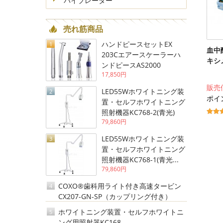
バイブレーター
売れ筋商品
ハンドピースセットEX
1
血中
203Cエアースケーラーハ
キシメ
ンドピースAS2000
17,850円
販売
LED55Wホワイトニング装
2
ポイ
置・セルフホワイトニング
照射機器KC768-2(青光)
79,860円
LED55Wホワイトニング装
3
置・セルフホワイトニング
照射機器KC768-1(青光...
79,860円
COXO®歯科用ライト付き高速タービン
4
CX207-GN-SP（カップリング付き）
ホワイトニング装置・セルフホワイトニ
5
ング用照射器KC168