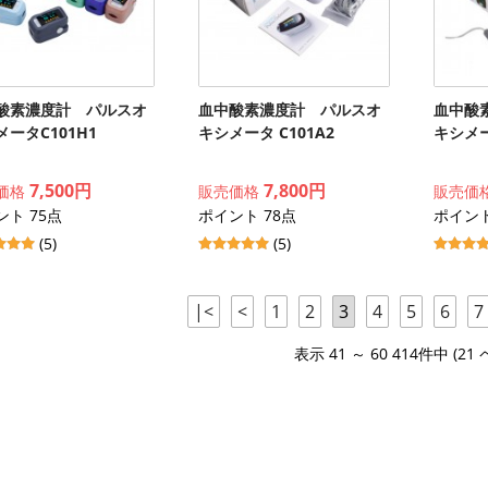
酸素濃度計 パルスオ
血中酸素濃度計 パルスオ
血中酸
ータC101H1
キシメータ C101A2
キシメー
7,500円
7,800円
価格
販売価格
販売価
ント 75点
ポイント 78点
ポイント
(5)
(5)
|<
<
1
2
3
4
5
6
7
表示 41 ～ 60 414件中 (21