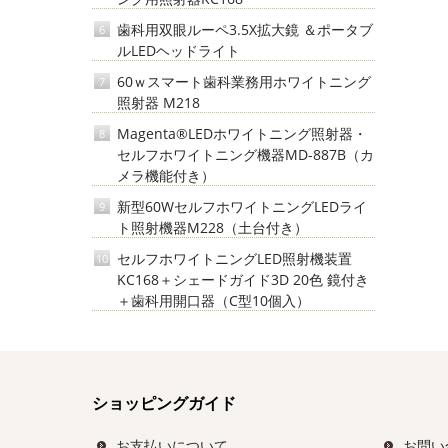
歯科用双眼ルーペ3.5X拡大鏡 ＆ポータブ
6
ルLEDヘッドライト
60ｗスマート歯科業務用ホワイトニング
7
照射器 M218
Magenta®LEDホワイトニング照射器・
8
セルフホワイトニング機器MD-887B（カ
メラ機能付き）
新型60WセルフホワイトニングLEDライ
9
ト照射機器M228（土台付き）
セルフホワイトニングLED照射機装置
10
KC168＋シェードガイド3D 20色 鏡付き
＋歯科用開口器（C型10個入）
ショッピングガイド
お支払いについて
お問い