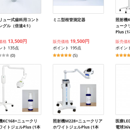
リュー式歯科用コント
ミニ型根管測定器
照射機KC
ングル（倍速4:1）
ューク
Plus (
13,500円
19,500円
価格
販売価格
販売価
ト 135点
ポイント 195点
ポイント
(0)
(5)
機KC168+ニュークリ
照射機M228+ニュークリア
医療LE
イトジェルPlus (1本
ホワイトジェルPlus (1本
電球36W