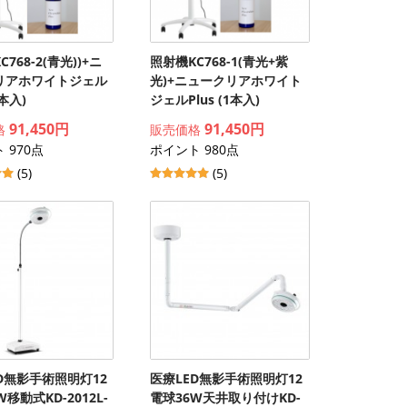
768-2(青光))+ニ
照射機KC768-1(青光+紫
リアホワイトジェル
光)+ニュークリアホワイト
1本入)
ジェルPlus (1本入)
91,450円
91,450円
格
販売価格
 970点
ポイント 980点
(5)
(5)
D無影手術照明灯12
医療LED無影手術照明灯12
移動式KD-2012L-
電球36W天井取り付けKD-