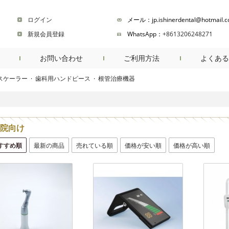
ログイン
メール：jp.ishinerdental@hotmail.
新規会員登録
WhatsApp：
+8613206248271
お問い合わせ
ご利用方法
よくある
スケーラー
·
歯科用ハンドピース
·
根管治療機器
商品検索
院向け
すすめ順
最新の商品
売れている順
価格が安い順
価格が高い順