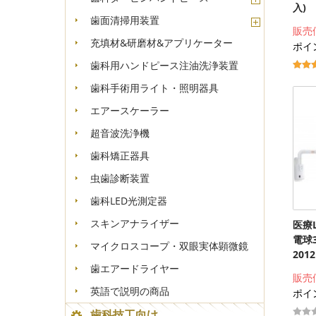
入)
歯面清掃用装置
販売
充填材&研磨材&アプリケーター
ポイン
歯科用ハンドピース注油洗浄装置
歯科手術用ライト・照明器具
エアースケーラー
超音波洗浄機
歯科矯正器具
虫歯診断装置
歯科LED光測定器
スキンアナライザー
医療
電球
マイクロスコープ・双眼実体顕微鏡
2012
歯エアードライヤー
販売
英語で説明の商品
ポイン
歯科技工向け