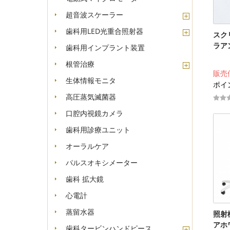
超音波スケーラー
歯科用LED光重合照射器
スク
ラア
歯科用インプラント装置
根管治療
販売
生体情報モニタ
ポイン
高圧蒸気滅菌器
口腔内視鏡カメラ
歯科用診療ユニット
オーラルケア
パルスオキシメーター
歯科 拡大鏡
心電計
蒸留水器
照射
アホワ
歯科タービンハンドピース