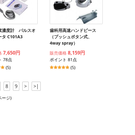
素濃度計 パルスオ
歯科用高速ハンドピース
タ C101A3
（プッシュボタン式、
4way spray）
7,650円
8,159円
格
販売価格
 78点
ポイント 81点
(5)
(5)
8
9
>
>|
 ページ)