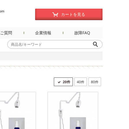
com
カートを見る
ご質問
企業情報
故障FAQ
20件
40件
80件