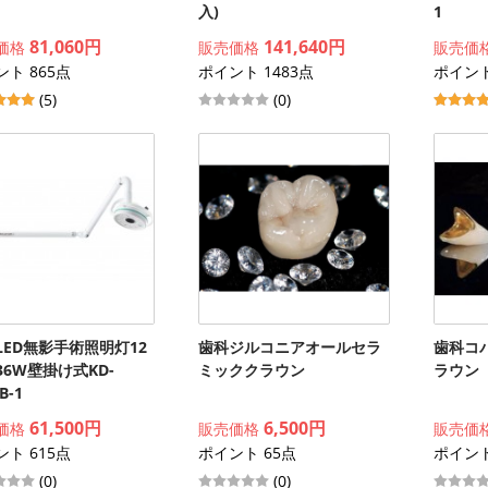
入)
1
81,060円
141,640円
価格
販売価格
販売価
ト 865点
ポイント 1483点
ポイント
(5)
(0)
LED無影手術照明灯12
歯科ジルコニアオールセラ
歯科コ
36W壁掛け式KD-
ミッククラウン
ラウン
B-1
61,500円
6,500円
価格
販売価格
販売価
ト 615点
ポイント 65点
ポイント
(0)
(0)