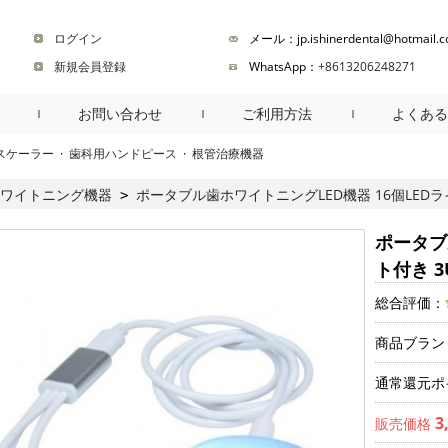
ログイン
メール：jp.ishinerdental@hotmail.
新規会員登録
WhatsApp：
+8613206248271
お問い合わせ
ご利用方法
よくある
スケーラー
·
歯科用ハンドピース
·
根管治療機器
商品検索
ワイトニング機器
ポータブル歯ホワイトニングLED機器 16個LEDラ
>
ポータブ
ト付き 3
総合評価：
商品ブラン
通常還元ポ
3
販売価格