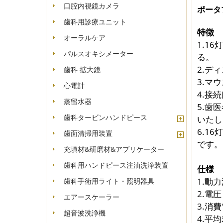
口腔内視鏡カメラ
ポータ
歯科用診療ユニット
特徴
オーラルケア
1.1
パルスオキシメーター
る。
2.デ
歯科 拡大鏡
3.マ
心電計
4.接
蒸留水器
5.歯
歯科タービンハンドピース
いたし
6.1
歯面清掃用装置
です。
充填材&研磨材&アプリケーター
歯科用ハンドピース注油洗浄装置
仕様
1.動
歯科手術用ライト・照明器具
2.電圧
エアースケーラー
3.消費
超音波洗浄機
4.平均