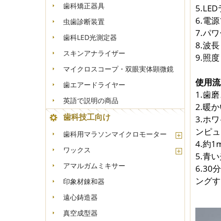
歯科矯正器具
5.LE
6.電源
虫歯診断装置
7.パ
歯科LED光測定器
8.波長
スキンアナライザー
9.照度
マイクロスコープ・双眼実体顕微鏡
使用流
歯エアードライヤー
1.歯
英語で説明の商品
2.暖
歯科技工向け
3.ホ
ンピュ
歯科用マラソンマイクロモーター
4.約
ワックス
5.青
アマルガムミキサー
6.3
ングす
印象材錬和器
遠心鋳造器
真空成型器