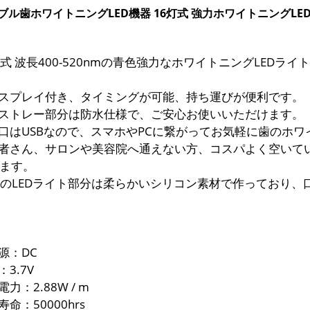
ブル歯ホワイトニングLED機器 16灯式 強力ホワイトニングLE
6灯式 波長400-520nmの青色強力なホワイトニングLED
ィスプレイ付き、タイミングが可能、持ち運びが便利です。
ウストレー部分は防水仕様で、ご安心お使いいただけます。
続口はUSBなので、スマホやPCに繋がってお気軽に歯のホ
医者さん、サロンや美容院へ通えない方、コスパよく空いて
ます。
6灯のLEDライト部分は柔らかいシリコン素材で作っており
力源：DC
：3.7V
電力：2.88W / m
寿命：50000hrs